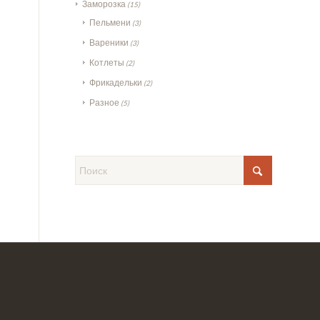
Заморозка
(15)
Пельмени
(3)
Вареники
(3)
Котлеты
(2)
Фрикадельки
(2)
Разное
(5)