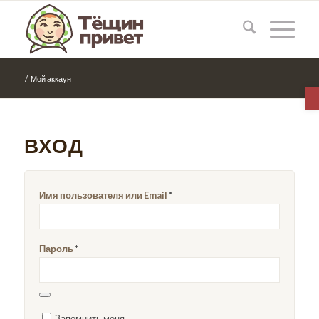
/
Мой аккаунт
О
ВХОД
Имя пользователя или Email
*
Пароль
*
Запомнить меня