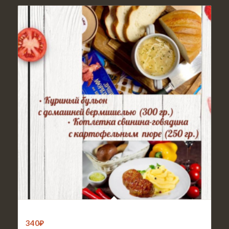
Обед 2
340
₽