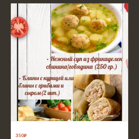
Обед 5
350
₽