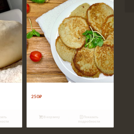
(1кг)
Драники картофельные (10шт)
250
₽
зать
В корзину
Показать
ности
подробности