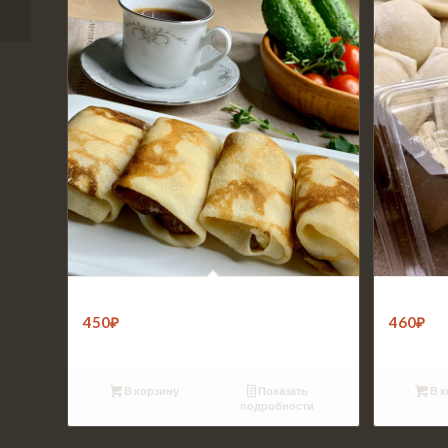
Блины с грибами и сыром (8шт)
Пельмени
450
₽
460
₽
В корзину
Показать
В к
подробности