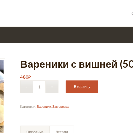
Вареники с вишней (50
480
₽
В корзину
Категории:
Вареники
,
Заморозка
Описание
Детали