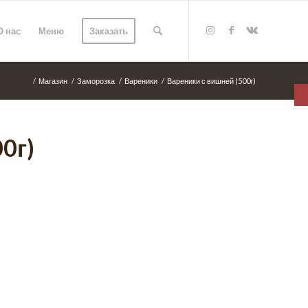
О нас
Меню
Заказать
/
Магазин
/
Заморозка
/
Вареники
/
Вареники с вишней (500г)
О
0г)