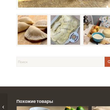
Похожие товары
Пельмени из свинины
и говядины (500г)