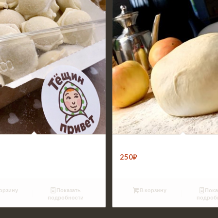
 из курицы с сыром (500г)
Тесто для домашних пирожков 
250
₽
орзину
Показать
В корзину
Пока
подробности
подроб