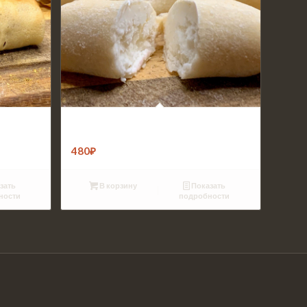
Вареники с фермерским творогом
(500г)
480
₽
зать
В корзину
Показать
ности
подробности