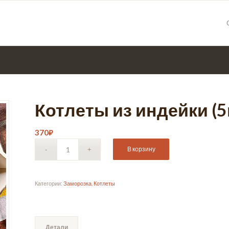
Котлеты из индейки (5
370
₽
В корзину
Категории:
Заморозка
,
Котлеты
Детали