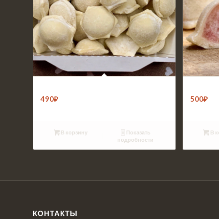
Пельмени из свинины и говядины (500г)
Пельмени
490
₽
500
₽
В корзину
Показать
В к
подробности
КОНТАКТЫ