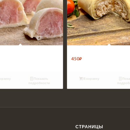
 из индейки (500г)
Блины с курицей (8шт)
450
₽
орзину
Показать
В корзину
Пока
подробности
подроб
СТРАНИЦЫ